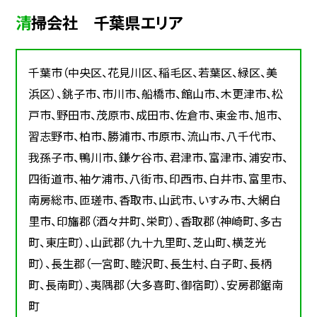
清掃会社 千葉県エリア
千葉市（中央区、花見川区、稲毛区、若葉区、緑区、美
浜区）、銚子市、市川市、船橋市、館山市、木更津市、松
戸市、野田市、茂原市、成田市、佐倉市、東金市、旭市、
習志野市、柏市、勝浦市、市原市、流山市、八千代市、
我孫子市、鴨川市、鎌ケ谷市、君津市、富津市、浦安市、
四街道市、袖ケ浦市、八街市、印西市、白井市、富里市、
南房総市、匝瑳市、香取市、山武市、いすみ市、大網白
里市、印旛郡（酒々井町、栄町）、香取郡（神崎町、多古
町、東庄町）、山武郡（九十九里町、芝山町、横芝光
町）、長生郡（一宮町、睦沢町、長生村、白子町、長柄
町、長南町）、夷隅郡（大多喜町、御宿町）、安房郡鋸南
町