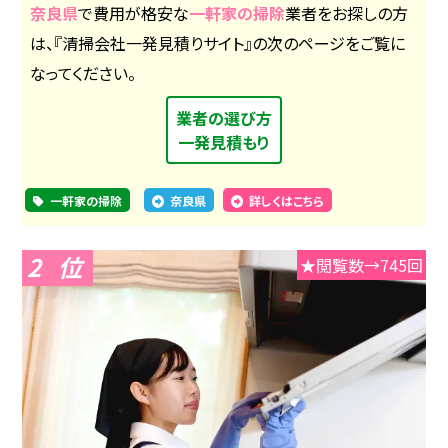
奈良県
で費用が格安な
一軒家の掃除
業者をお探しの方
は、『清掃会社一発見積りサイト』の次のページをご覧に
なってください。
業者の選び方
一発見積もり
一軒家の掃除
奈良県
詳しくはこちら
2
★閲覧数→745回