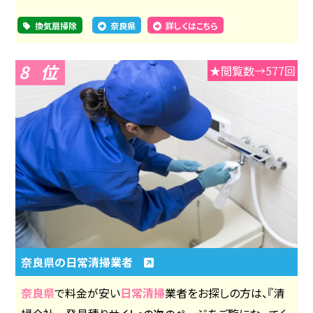
換気扇掃除
奈良県
詳しくはこちら
8
★閲覧数→577回
奈良県の日常清掃業者
奈良県
で料金が安い
日常清掃
業者をお探しの方は、『清