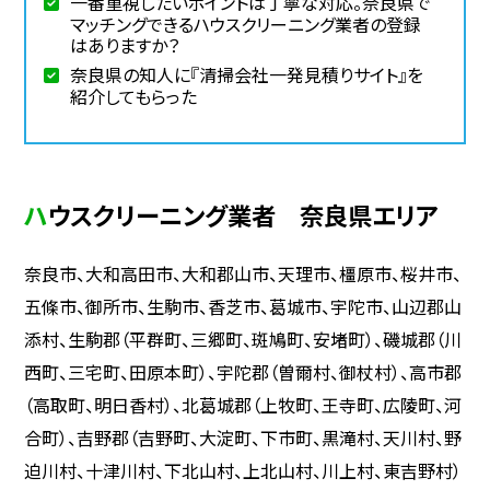
一番重視したいポイントは丁寧な対応。奈良県で
マッチングできるハウスクリーニング業者の登録
はありますか？
奈良県の知人に『清掃会社一発見積りサイト』を
紹介してもらった
ハウスクリーニング業者 奈良県エリア
奈良市、大和高田市、大和郡山市、天理市、橿原市、桜井市、
五條市、御所市、生駒市、香芝市、葛城市、宇陀市、山辺郡山
添村、生駒郡（平群町、三郷町、斑鳩町、安堵町）、磯城郡（川
西町、三宅町、田原本町）、宇陀郡（曽爾村、御杖村）、高市郡
（高取町、明日香村）、北葛城郡（上牧町、王寺町、広陵町、河
合町）、吉野郡（吉野町、大淀町、下市町、黒滝村、天川村、野
迫川村、十津川村、下北山村、上北山村、川上村、東吉野村）