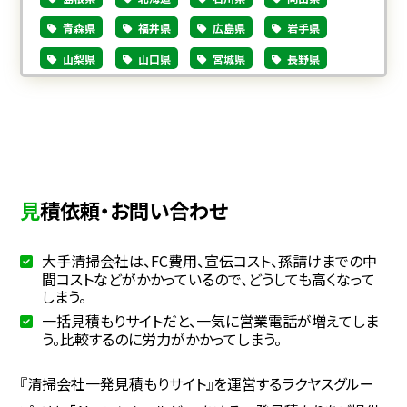
青森県
福井県
広島県
岩手県
山梨県
山口県
宮城県
長野県
徳島県
秋田県
岐阜県
香川県
山形県
静岡県
愛媛県
福島県
愛知県
高知県
茨城県
三重県
福岡県
栃木県
滋賀県
佐賀県
見積依頼・お問い合わせ
群馬県
京都府
長崎県
埼玉県
大阪府
熊本県
千葉県
兵庫県
大手清掃会社は、FC費用、宣伝コスト、孫請けまでの中
大分県
間コストなどがかかっているので、どうしても高くなって
しまう。
東京都
一括見積もりサイトだと、一気に営業電話が増えてしま
足立区
小平市
新宿区
う。比較するのに労力がかかってしまう。
墨田区
国分寺市
渋谷区
『清掃会社一発見積もりサイト』を運営するラクヤスグルー
北区
調布市
世田谷区