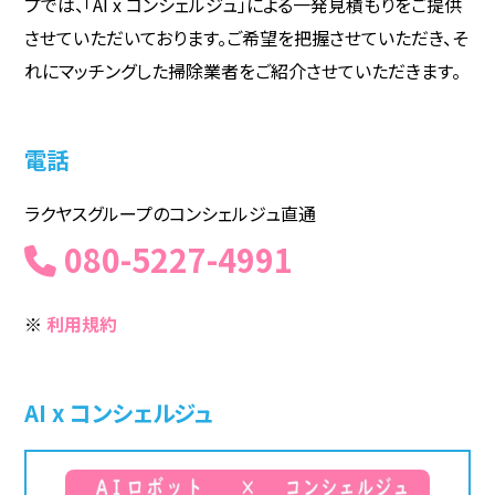
プでは、「AI x コンシェルジュ」による一発見積もりをご提供
豊島区
八王子市
練馬区
させていただいております。ご希望を把握させていただき、そ
江東区
町田市
目黒区
れにマッチングした掃除業者をご紹介させていただきます。
荒川区
多摩市
中野区
葛飾区
杉並区
江戸川区
電話
大田区
狛江市
品川区
武蔵野市
台東区
三鷹市
ラクヤスグループのコンシェルジュ直通
板橋区
小金井市
港区
080-5227-4991
西東京市
文京区
国立市
中央区
立川市
千代田区
※
利用規約
府中市
奈良県
宮崎県
AI x コンシェルジュ
神奈川県
横浜市
川崎市
相模原市