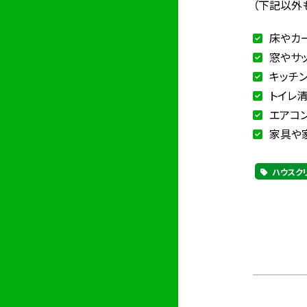
（下記以外
床やカ
窓やサ
キッチ
トイレ
エアコ
家具や
ハウスク