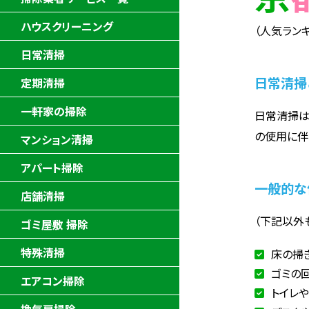
ハウスクリーニング
（人気ランキ
日常清掃
日常清掃
定期清掃
一軒家の掃除
日常清掃は
の使用に伴
マンション清掃
アパート掃除
一般的な
店舗清掃
（下記以外
ゴミ屋敷 掃除
特殊清掃
床の掃
ゴミの
エアコン掃除
トイレ