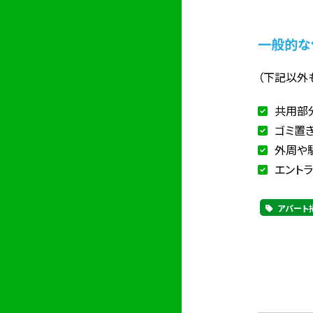
一般的な
（下記以外
共用部
ゴミ置
外周や
エント
アパート