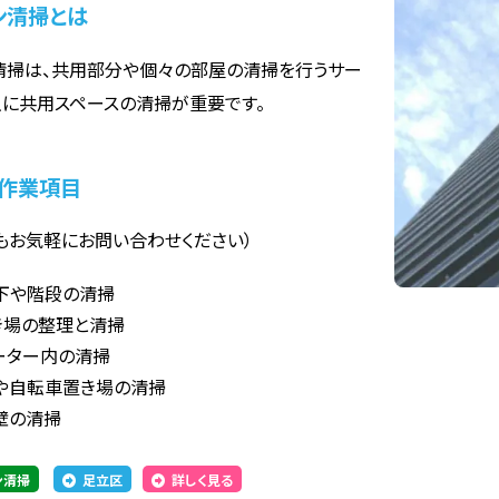
ン清掃とは
清掃は、共用部分や個々の部屋の清掃を行うサー
主に共用スペースの清掃が重要です。
作業項目
もお気軽にお問い合わせください）
下や階段の清掃
き場の整理と清掃
ーター内の清掃
や自転車置き場の清掃
壁の清掃
ン清掃
足立区
詳しく見る