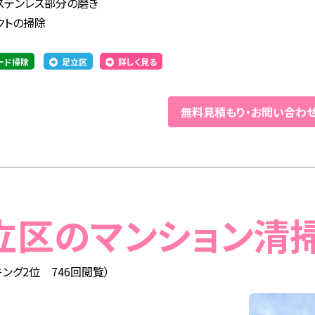
ステンレス部分の磨き
クトの掃除
ード掃除
足立区
詳しく見る
無料見積もり
・
お問い合わ
足立区のマンション清
ング2位 746回閲覧）