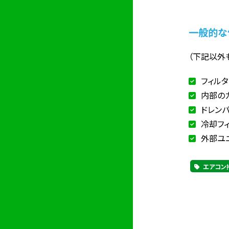
一般的な
（下記以外
フィル
内部の
ドレン
冷却フ
外部ユ
エアコン