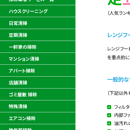
ハウスクリーニング
（人気ランキ
日常清掃
レンジフ
定期清掃
一軒家の掃除
レンジフー
を重点的に
マンション清掃
アパート掃除
一般的な
店舗清掃
（下記以外
ゴミ屋敷 掃除
特殊清掃
フィル
内部フ
エアコン掃除
油汚れ