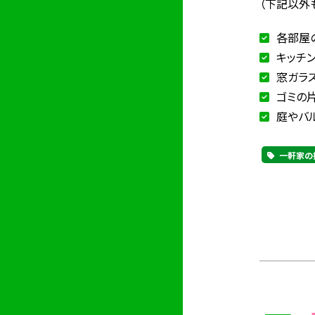
（下記以外
各部屋
キッチン
窓ガラ
ゴミの
庭やバ
一軒家の