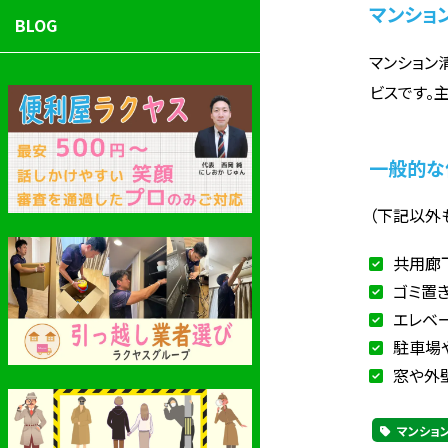
マンショ
BLOG
マンション
ビスです。
一般的な
（下記以外
共用廊
ゴミ置
エレベ
駐車場
窓や外
マンショ