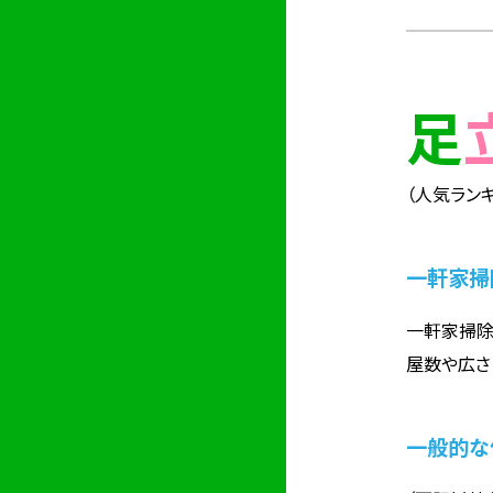
（人気ランキ
一軒家掃
一軒家掃除
屋数や広さ
一般的な