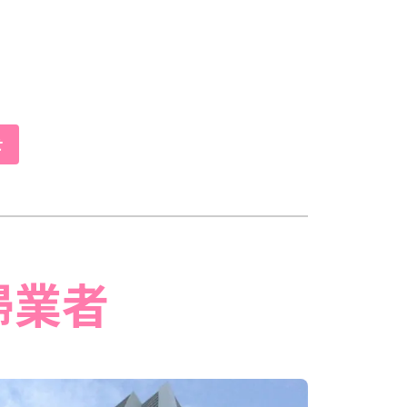
せ
掃業者