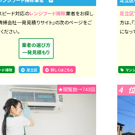
スピード対応の
レンジフード掃除
業者をお探し
足立区
『清掃会社一発見積りサイト』の次のページをご
方は、
ください。
になっ
業者の選び方
一発見積もり
ード掃除
足立区
詳しくはこちら
マン
4
★閲覧数→743回