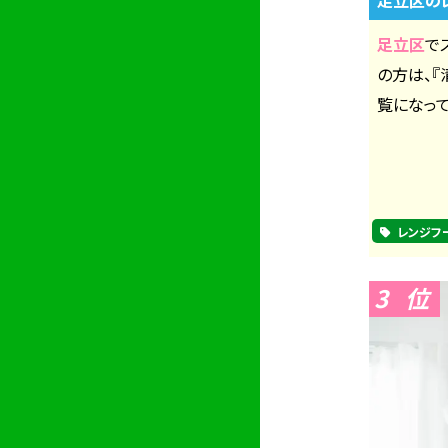
足立区
で
の方は、
覧になって
レンジフ
3