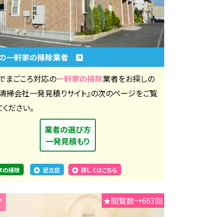
区の一軒家の掃除業者
でまごころ対応の
一軒家の掃除
業者をお探しの
『清掃会社一発見積りサイト』の次のページをご覧
てください。
業者の選び方
一発見積もり
家の掃除
足立区
詳しくはこちら
★閲覧数→663回