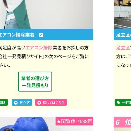
エアコン掃除業者
足立
満足度が高い
エアコン掃除
業者をお探しの方
足立区
掃会社一発見積りサイト』の次のページをご覧に
方は、
さい。
になっ
業者の選び方
一発見積もり
掃除
足立区
詳しくはこちら
一軒
6
★閲覧数→688回