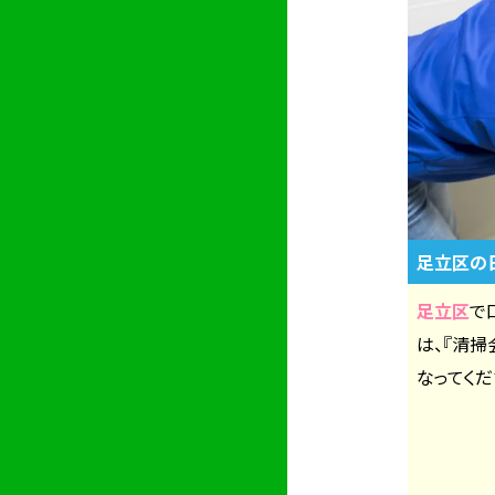
足立区の
足立区
で
は、『清
なってくだ