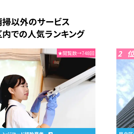
期清掃以外のサービス
区内での人気ランキング
2
★閲覧数→748回
レンジフード掃除業者
足立区