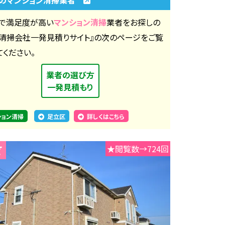
で満足度が高い
マンション清掃
業者をお探しの
『清掃会社一発見積りサイト』の次のページをご覧
てください。
業者の選び方
一発見積もり
ション清掃
足立区
詳しくはこちら
★閲覧数→724回