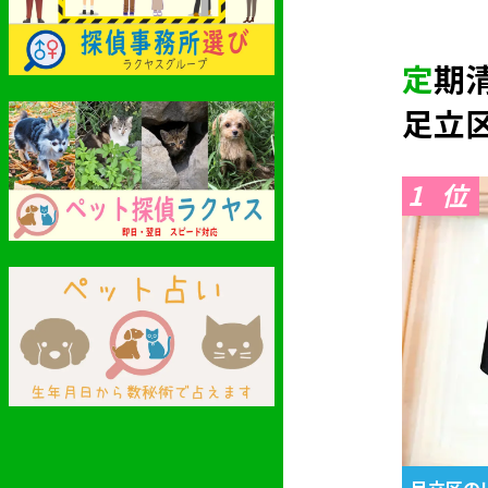
定
足立
1
足立区の