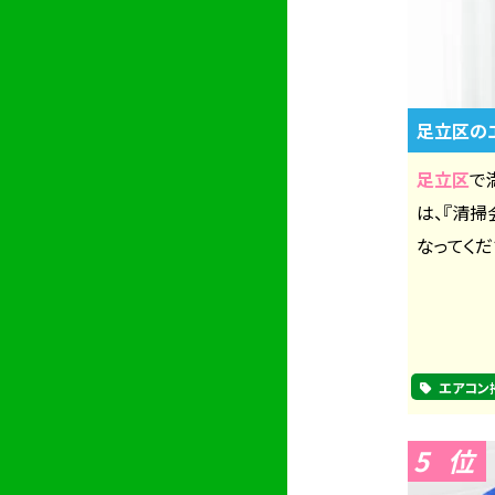
足立区の
足立区
で
は、『清
なってくだ
エアコン
5