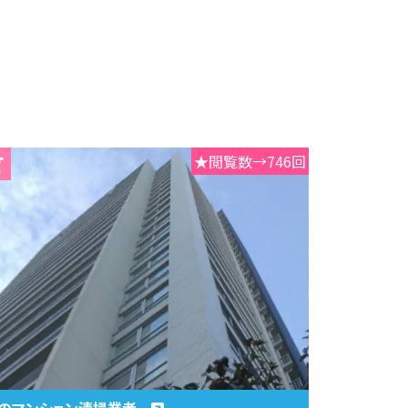
★閲覧数→746回
のマンション清掃業者