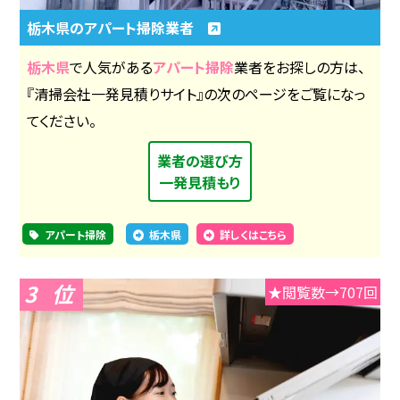
栃木県のアパート掃除業者
栃木県
で人気がある
アパート掃除
業者をお探しの方は、
『清掃会社一発見積りサイト』の次のページをご覧になっ
てください。
業者の選び方
一発見積もり
アパート掃除
栃木県
詳しくはこちら
3
★閲覧数→707回