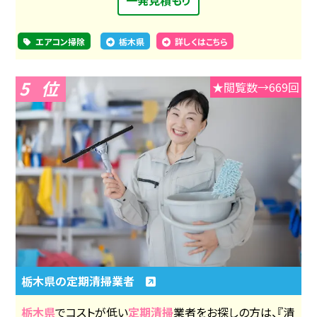
エアコン掃除
栃木県
詳しくはこちら
5
★閲覧数→669回
栃木県の定期清掃業者
栃木県
でコストが低い
定期清掃
業者をお探しの方は、『清