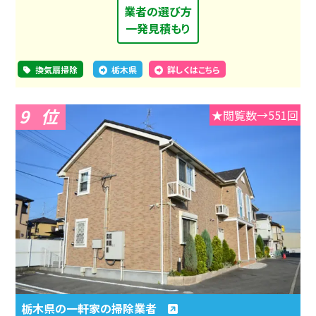
業者の選び方
一発見積もり
換気扇掃除
栃木県
詳しくはこちら
9
★閲覧数→551回
栃木県の一軒家の掃除業者