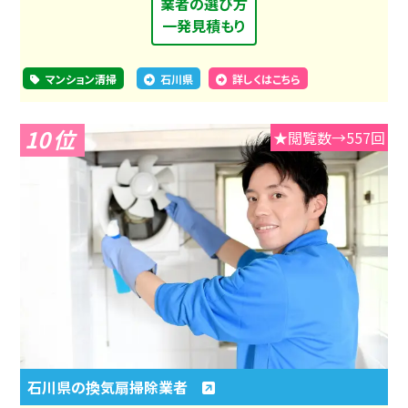
業者の選び方
一発見積もり
マンション清掃
石川県
詳しくはこちら
10
★閲覧数→557回
石川県の換気扇掃除業者