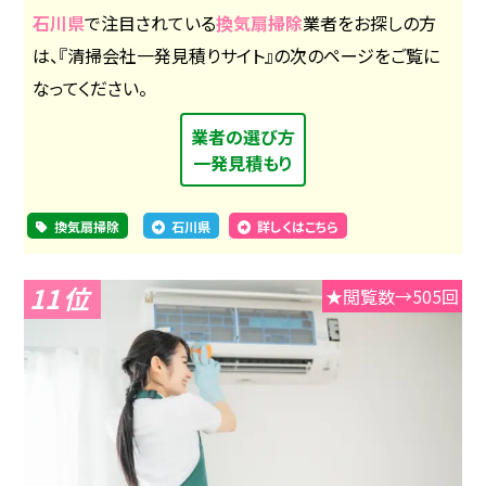
石川県
で注目されている
換気扇掃除
業者をお探しの方
は、『清掃会社一発見積りサイト』の次のページをご覧に
なってください。
業者の選び方
一発見積もり
換気扇掃除
石川県
詳しくはこちら
11
★閲覧数→505回