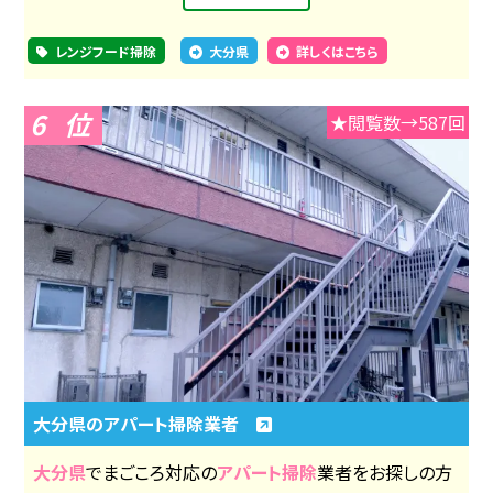
レンジフード掃除
大分県
詳しくはこちら
6
★閲覧数→587回
大分県のアパート掃除業者
大分県
でまごころ対応の
アパート掃除
業者をお探しの方