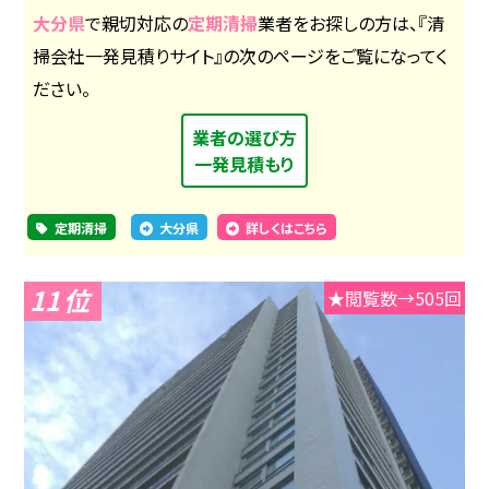
大分県
で親切対応の
定期清掃
業者をお探しの方は、『清
掃会社一発見積りサイト』の次のページをご覧になってく
ださい。
業者の選び方
一発見積もり
定期清掃
大分県
詳しくはこちら
11
★閲覧数→505回