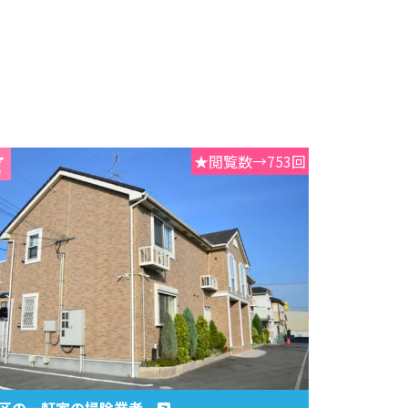
★閲覧数→753回
田区の一軒家の掃除業者