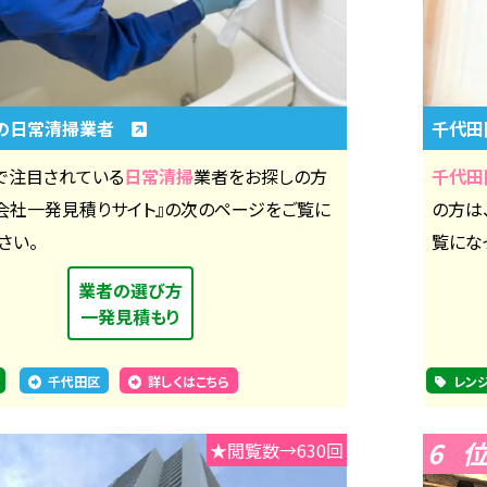
の日常清掃業者
千代田
で注目されている
日常清掃
業者をお探しの方
千代田
掃会社一発見積りサイト』の次のページをご覧に
の方は
さい。
覧にな
業者の選び方
一発見積もり
千代田区
詳しくはこちら
レン
6
★閲覧数→630回