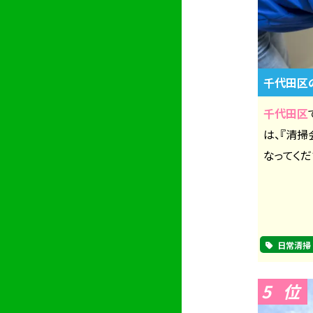
千代田区
千代田区
は、『清
なってくだ
日常清掃
5