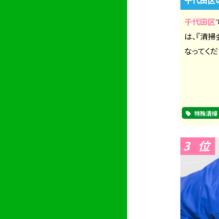
千代田区
は、『清
なってくだ
特殊清掃
3