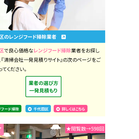
区のレンジフード掃除業者
区
で良心価格な
レンジフード掃除
業者をお探し
、『清掃会社一発見積りサイト』の次のページをご
ってください。
業者の選び方
一発見積もり
ジフード掃除
千代田区
詳しくはこちら
★閲覧数→598回