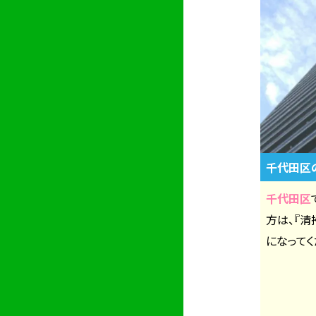
千代田区
千代田区
方は、『
になってく