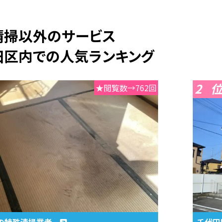
期清掃以外のサービス
田区内での人気ランキング
2
★閲覧数→762回
の特殊清掃業者
千代