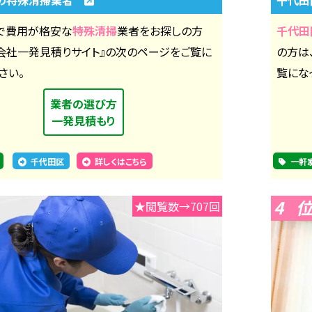
で費用が格安な
特殊清掃
業者をお探しの方
千代田
掃会社一発見積りサイト』の次のページをご覧に
の方は
さい。
覧にな
業者の選び方
一発見積もり
千代田区
詳しくはこちら
一軒
4
★閲覧数→707回