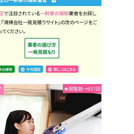
区
で注目されている
一軒家の掃除
業者をお探し
、『清掃会社一発見積りサイト』の次のページをご
ってください。
業者の選び方
一発見積もり
家の掃除
千代田区
詳しくはこちら
★閲覧数→637回