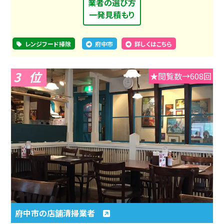
業者の選び方
一発見積もり
レンジフード掃除
府中市
詳しくはこちら
3
★閲覧数→608回
府中市の店舗清掃業者