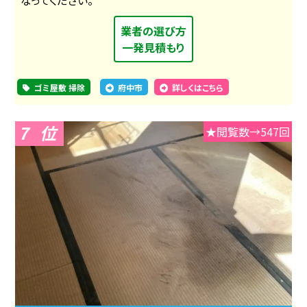
業者の選び方
一発見積もり
ゴミ屋敷 掃除
府中市
詳しくはこちら
7
★閲覧数→547回