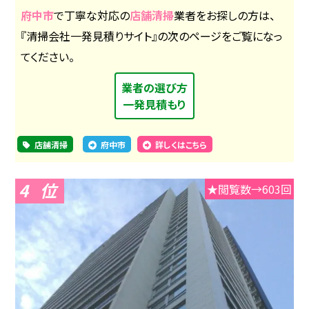
府中市
で丁寧な対応の
店舗清掃
業者をお探しの方は、
『清掃会社一発見積りサイト』の次のページをご覧になっ
てください。
業者の選び方
一発見積もり
店舗清掃
府中市
詳しくはこちら
4
★閲覧数→603回