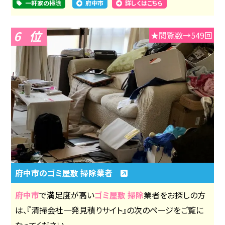
一軒家の掃除
府中市
詳しくはこちら
6
★閲覧数→549回
府中市のゴミ屋敷 掃除業者
府中市
で満足度が高い
ゴミ屋敷 掃除
業者をお探しの方
は、『清掃会社一発見積りサイト』の次のページをご覧に
なってください。