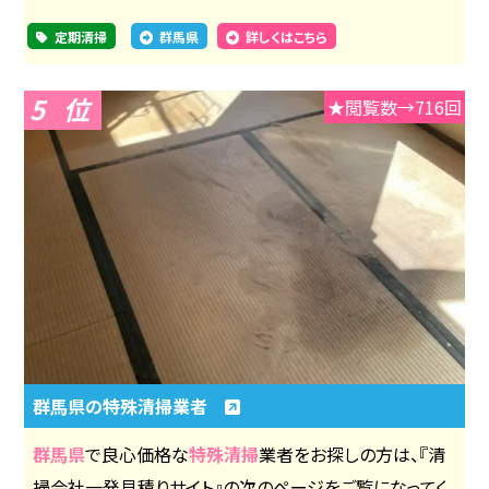
定期清掃
群馬県
詳しくはこちら
5
★閲覧数→716回
群馬県の特殊清掃業者
群馬県
で良心価格な
特殊清掃
業者をお探しの方は、『清
掃会社一発見積りサイト』の次のページをご覧になってく