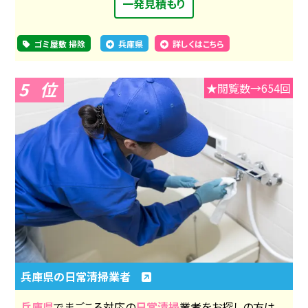
一発見積もり
ゴミ屋敷 掃除
兵庫県
詳しくはこちら
5
★閲覧数→654回
兵庫県の日常清掃業者
兵庫県
でまごころ対応の
日常清掃
業者をお探しの方は、