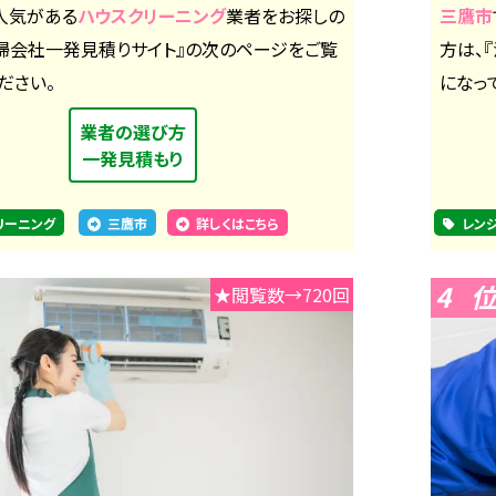
人気がある
ハウスクリーニング
業者をお探しの
三鷹市
清掃会社一発見積りサイト』の次のページをご覧
方は、
ださい。
になっ
業者の選び方
一発見積もり
リーニング
三鷹市
詳しくはこちら
レン
4
★閲覧数→720回