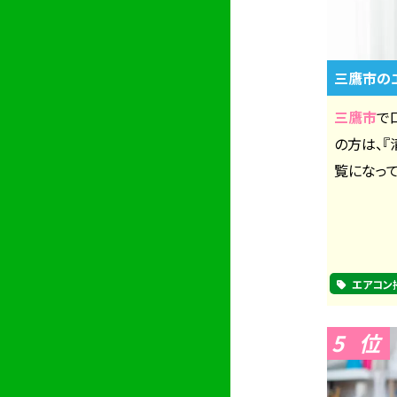
三鷹市の
三鷹市
で
の方は、
覧になって
エアコン
5