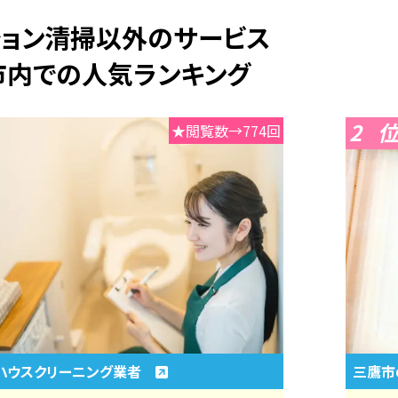
ション清掃以外のサービス
市内での人気ランキング
2
★閲覧数→774回
ハウスクリーニング業者
三鷹市