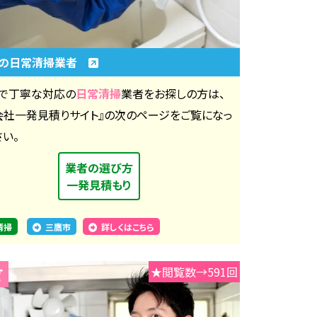
市の日常清掃業者
で丁寧な対応の
日常清掃
業者をお探しの方は、
会社一発見積りサイト』の次のページをご覧になっ
さい。
業者の選び方
一発見積もり
清掃
三鷹市
詳しくはこちら
★閲覧数→591回