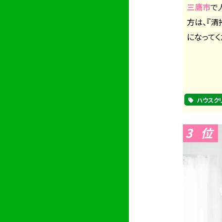
三鷹市
で
方は、『
になってく
ハウスク
3