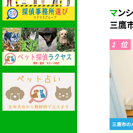
マン
三鷹
1
三鷹市の