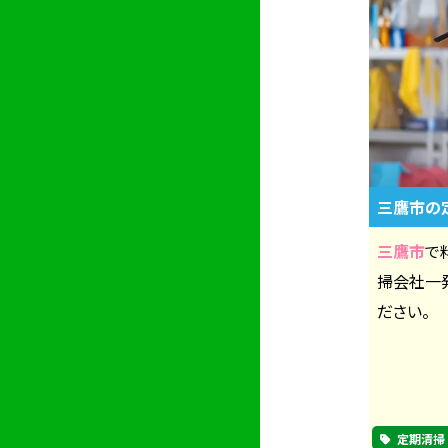
三鷹市の
三鷹市
で
掃会社一
ださい。
定期清掃