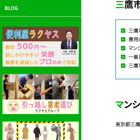
三
BLOG
三鷹
費用
マン
一番
三鷹
マン
東京都三鷹