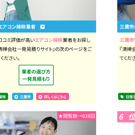
エアコン掃除業者
三鷹
口コミ評価が高い
エアコン掃除
業者をお探し
三鷹市
『清掃会社一発見積りサイト』の次のページをご
『清掃
ください。
てくだ
業者の選び方
一発見積もり
掃除
三鷹市
詳しくはこちら
日常
6
★閲覧数→638回