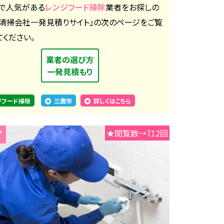
で人気がある
レンジフード掃除
業者をお探しの
『清掃会社一発見積りサイト』の次のページをご覧
てください。
業者の選び方
一発見積もり
ジフード掃除
三鷹市
詳しくはこちら
★閲覧数→712回