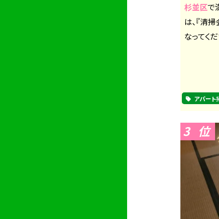
杉並区
で
は、『清
なってくだ
アパート
3