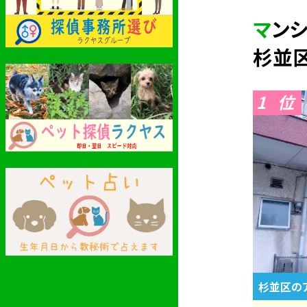
マン
杉並
1
杉並区の