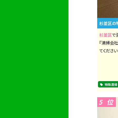
杉並区の
杉並区
で
『清掃会
てください
特殊清掃
5