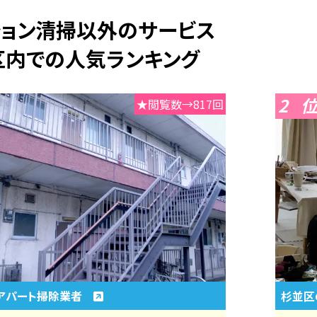
ション清掃以外のサービス
区内での人気ランキング
2
★閲覧数→817回
アパート掃除業者
杉並区