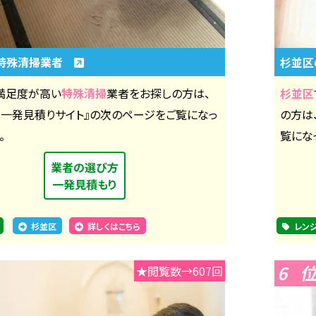
特殊清掃業者
杉並区
満足度が高い
特殊清掃
業者をお探しの方は、
杉並区
社一発見積りサイト』の次のページをご覧になっ
の方は
。
覧にな
業者の選び方
一発見積もり
杉並区
詳しくはこちら
レン
6
★閲覧数→607回