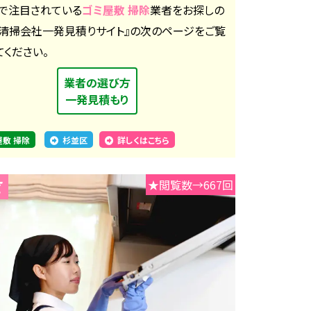
で注目されている
ゴミ屋敷 掃除
業者をお探しの
『清掃会社一発見積りサイト』の次のページをご覧
てください。
業者の選び方
一発見積もり
屋敷 掃除
杉並区
詳しくはこちら
★閲覧数→667回