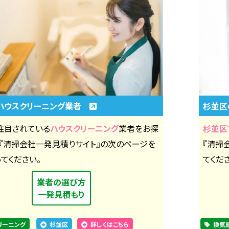
ハウスクリーニング業者
杉並
注目されている
ハウスクリーニング
業者をお探
杉並区
、『清掃会社一発見積りサイト』の次のページを
『清掃
てください。
てくだ
業者の選び方
一発見積もり
リーニング
杉並区
詳しくはこちら
換気