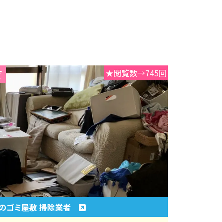
★閲覧数→745回
のゴミ屋敷 掃除業者