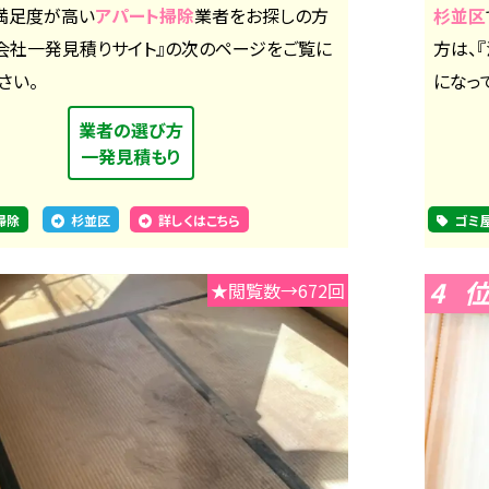
満足度が高い
アパート掃除
業者をお探しの方
杉並区
掃会社一発見積りサイト』の次のページをご覧に
方は、
さい。
になっ
業者の選び方
一発見積もり
掃除
杉並区
詳しくはこちら
ゴミ
4
★閲覧数→672回