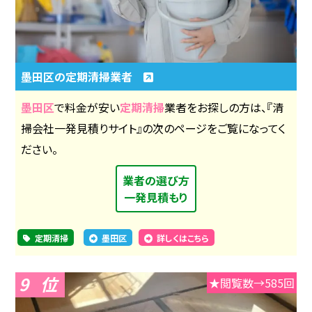
墨田区の定期清掃業者
墨田区
で料金が安い
定期清掃
業者をお探しの方は、『清
掃会社一発見積りサイト』の次のページをご覧になってく
ださい。
業者の選び方
一発見積もり
定期清掃
墨田区
詳しくはこちら
9
★閲覧数→585回