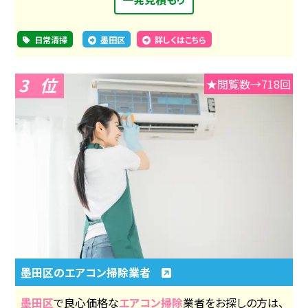
日常清掃
墨田区
詳しくはこちら
3
★閲覧数→718回
墨田区のエアコン掃除業者
墨田区
で良心価格な
エアコン掃除
業者をお探しの方は、