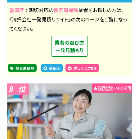
墨田区
で親切対応の
換気扇掃除
業者をお探しの方は、
『清掃会社一発見積りサイト』の次のページをご覧になっ
てください。
業者の選び方
一発見積もり
換気扇掃除
墨田区
詳しくはこちら
8
★閲覧数→608回