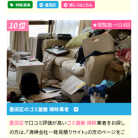
特殊清掃
墨田区
詳しくはこちら
10
★閲覧数→534回
墨田区のゴミ屋敷 掃除業者
墨田区
で口コミ評価が高い
ゴミ屋敷 掃除
業者をお探し
の方は、『清掃会社一発見積りサイト』の次のページをご