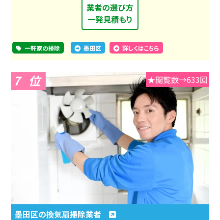
業者の選び方
一発見積もり
一軒家の掃除
墨田区
詳しくはこちら
7
★閲覧数→633回
墨田区の換気扇掃除業者