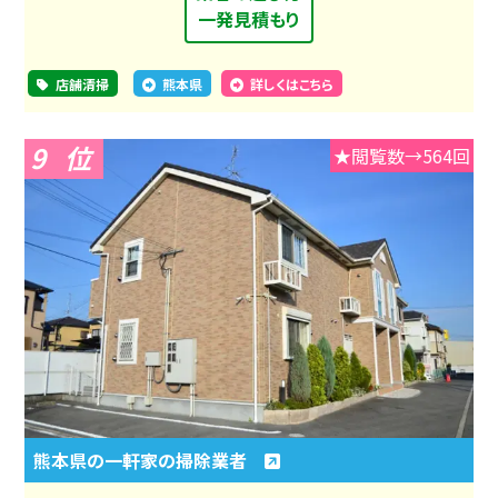
一発見積もり
店舗清掃
熊本県
詳しくはこちら
9
★閲覧数→564回
熊本県の一軒家の掃除業者