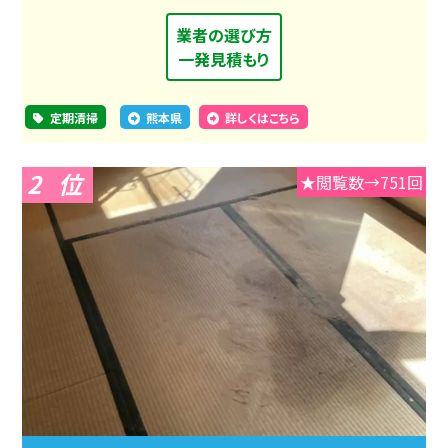
業者の選び方
一発見積もり
定期清掃
熊本県
詳しくはこちら
2
★閲覧数→751回