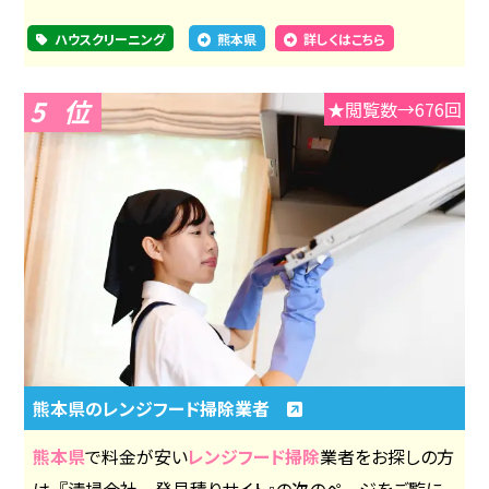
ハウスクリーニング
熊本県
詳しくはこちら
5
★閲覧数→676回
熊本県のレンジフード掃除業者
熊本県
で料金が安い
レンジフード掃除
業者をお探しの方
は、『清掃会社一発見積りサイト』の次のページをご覧に