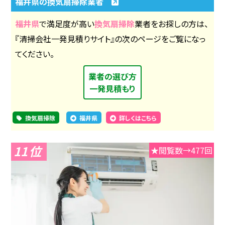
福井県の換気扇掃除業者
福井県
で満足度が高い
換気扇掃除
業者をお探しの方は、
『清掃会社一発見積りサイト』の次のページをご覧になっ
てください。
業者の選び方
一発見積もり
換気扇掃除
福井県
詳しくはこちら
11
★閲覧数→477回