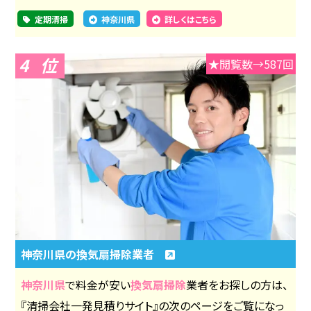
定期清掃
神奈川県
詳しくはこちら
4
★閲覧数→587回
神奈川県の換気扇掃除業者
神奈川県
で料金が安い
換気扇掃除
業者をお探しの方は、
『清掃会社一発見積りサイト』の次のページをご覧になっ