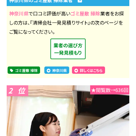
神奈川県
で口コミ評価が高い
ゴミ屋敷 掃除
業者をお探
しの方は、『清掃会社一発見積りサイト』の次のページを
ご覧になってください。
業者の選び方
一発見積もり
ゴミ屋敷 掃除
神奈川県
詳しくはこちら
2
★閲覧数→636回