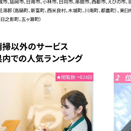
城市、延岡市、日南市、小林市、日向市、串間市、西都市、えびの市
、児湯郡（高鍋町、新富町、西米良村、木城町、川南町、都農町）、東臼
、日之影町、五ヶ瀬町）
舗清掃以外のサービス
県内での人気ランキング
2
★閲覧数→824回