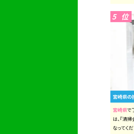
5
宮崎県の
宮崎県
で
は、『清
なってくだ