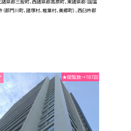
、北諸県郡三股町、西諸県郡高原町、東諸県郡（国富
杵（郡門川町、諸塚村、椎葉村、美郷町）、西臼杵郡
★閲覧数→787回