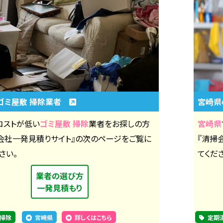
ゴミ屋敷 掃除業者
宮崎
コストが低い
ゴミ屋敷 掃除
業者をお探しの方
宮崎県
掃会社一発見積りサイト』の次のページをご覧に
『清掃
さい。
てくだ
業者の選び方
一発見積もり
 掃除
宮崎県
詳しくはこちら
定期