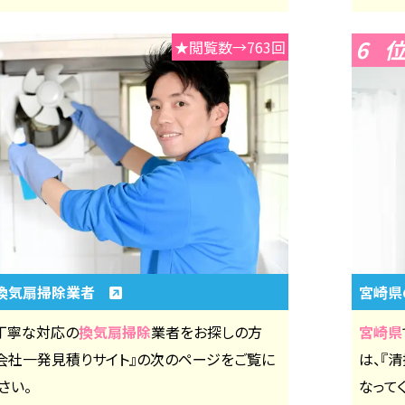
6
★閲覧数→763回
換気扇掃除業者
宮崎県
丁寧な対応の
換気扇掃除
業者をお探しの方
宮崎県
掃会社一発見積りサイト』の次のページをご覧に
は、『
さい。
なって