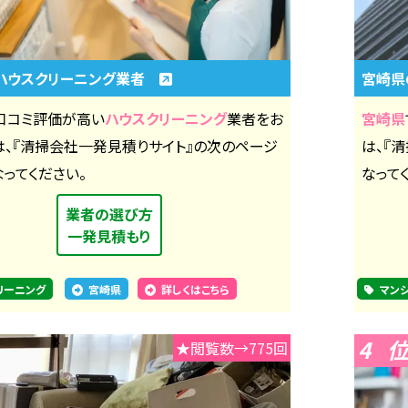
ハウスクリーニング業者
宮崎県
口コミ評価が高い
ハウスクリーニング
業者をお
宮崎県
は、『清掃会社一発見積りサイト』の次のページ
は、『
ってください。
なって
業者の選び方
一発見積もり
リーニング
宮崎県
詳しくはこちら
マン
4
★閲覧数→775回