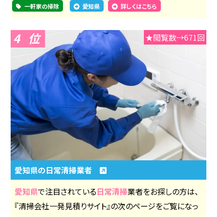
一軒家の掃除
愛知県
詳しくはこちら
4
★閲覧数→671回
愛知県の日常清掃業者
愛知県
で注目されている
日常清掃
業者をお探しの方は、
『清掃会社一発見積りサイト』の次のページをご覧になっ