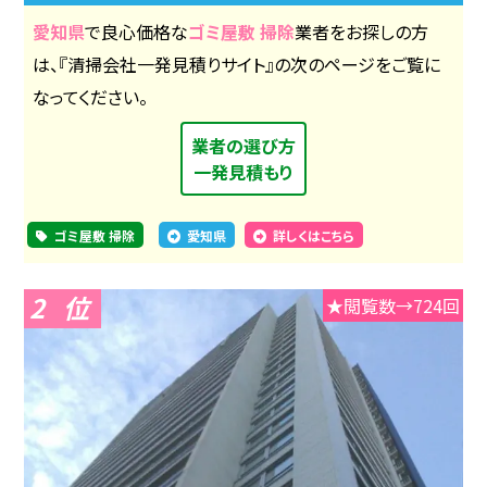
愛知県
で良心価格な
ゴミ屋敷 掃除
業者をお探しの方
は、『清掃会社一発見積りサイト』の次のページをご覧に
なってください。
業者の選び方
一発見積もり
ゴミ屋敷 掃除
愛知県
詳しくはこちら
2
★閲覧数→724回