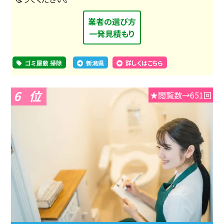
業者の選び方
一発見積もり
ゴミ屋敷 掃除
新潟県
詳しくはこちら
6
★閲覧数→651回