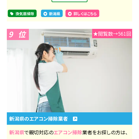
換気扇掃除
新潟県
詳しくはこちら
9
★閲覧数→561回
新潟県のエアコン掃除業者
新潟県
で親切対応の
エアコン掃除
業者をお探しの方は、