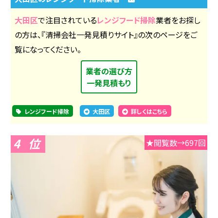
大田区
で注目されている
レンジフード掃除
業者をお探し
の方は、『清掃会社一発見積りサイト』の次のページをご
覧になってください。
業者の選び方
一発見積もり
レンジフード掃除
大田区
詳しくはこちら
4
★閲覧数→697回