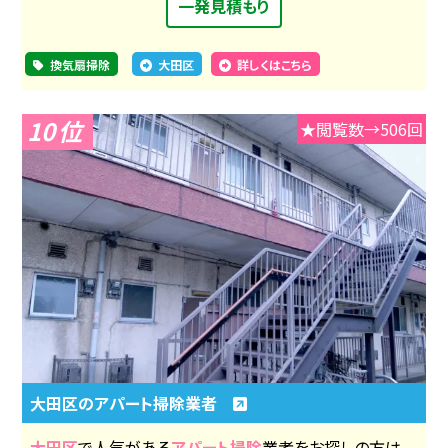
一発見積もり
換気扇掃除
大田区
詳しくはこちら
10
★閲覧数→506回
大田区のアパート掃除業者
大田区
で人気がある
アパート掃除
業者をお探しの方は、