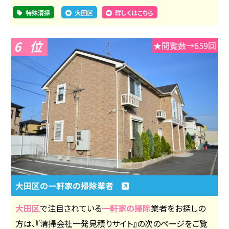
特殊清掃
大田区
詳しくはこちら
6
★閲覧数→659回
大田区の一軒家の掃除業者
大田区
で注目されている
一軒家の掃除
業者をお探しの
方は、『清掃会社一発見積りサイト』の次のページをご覧