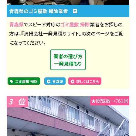
青森県のゴミ屋敷 掃除業者
青森県
でスピード対応の
ゴミ屋敷 掃除
業者をお探しの
方は、『清掃会社一発見積りサイト』の次のページをご覧
になってください。
業者の選び方
一発見積もり
ゴミ屋敷 掃除
青森県
詳しくはこちら
3
★閲覧数→761回