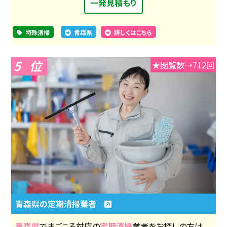
一発見積もり
特殊清掃
青森県
詳しくはこちら
5
★閲覧数→712回
青森県の定期清掃業者
青森県
でまごころ対応の
定期清掃
業者をお探しの方は、