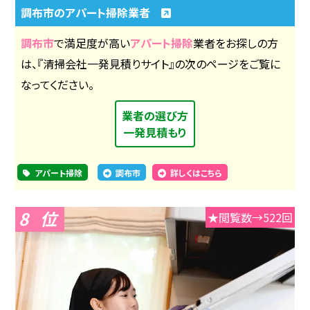
調布市のアパート掃除業者
調布市
で満足度が高い
アパート掃除
業者をお探しの方
は、『清掃会社一発見積りサイト』の次のページをご覧に
なってください。
業者の選び方
一発見積もり
アパート掃除
調布市
詳しくはこちら
8
★閲覧数→522回