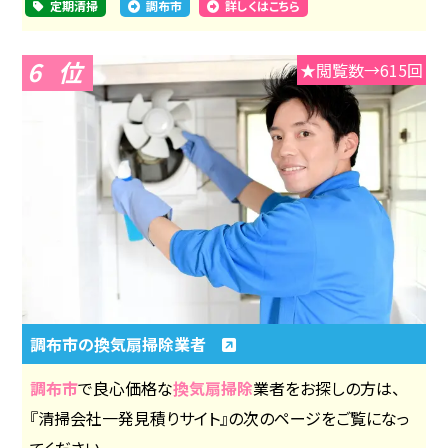
定期清掃
調布市
詳しくはこちら
6
★閲覧数→615回
調布市の換気扇掃除業者
調布市
で良心価格な
換気扇掃除
業者をお探しの方は、
『清掃会社一発見積りサイト』の次のページをご覧になっ
てください。