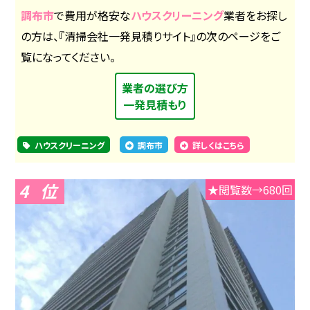
調布市
で費用が格安な
ハウスクリーニング
業者をお探し
の方は、『清掃会社一発見積りサイト』の次のページをご
覧になってください。
業者の選び方
一発見積もり
ハウスクリーニング
調布市
詳しくはこちら
4
★閲覧数→680回