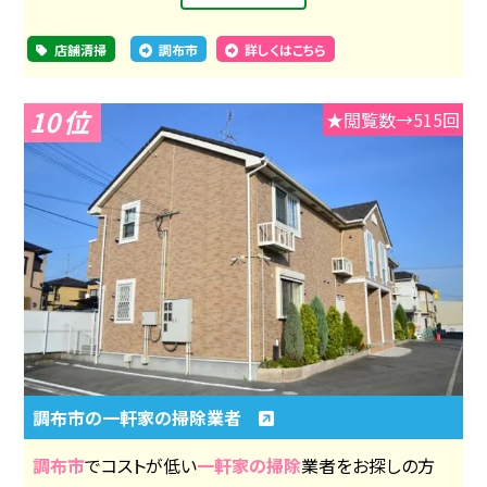
店舗清掃
調布市
詳しくはこちら
10
★閲覧数→515回
調布市の一軒家の掃除業者
調布市
でコストが低い
一軒家の掃除
業者をお探しの方