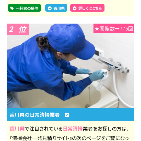
一軒家の掃除
香川県
詳しくはこちら
2
★閲覧数→775回
香川県の日常清掃業者
香川県
で注目されている
日常清掃
業者をお探しの方は、
『清掃会社一発見積りサイト』の次のページをご覧になっ