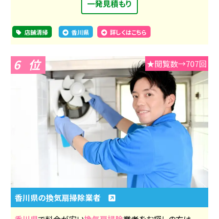
一発見積もり
店舗清掃
香川県
詳しくはこちら
6
★閲覧数→707回
香川県の換気扇掃除業者
香川県
で料金が安い
換気扇掃除
業者をお探しの方は、