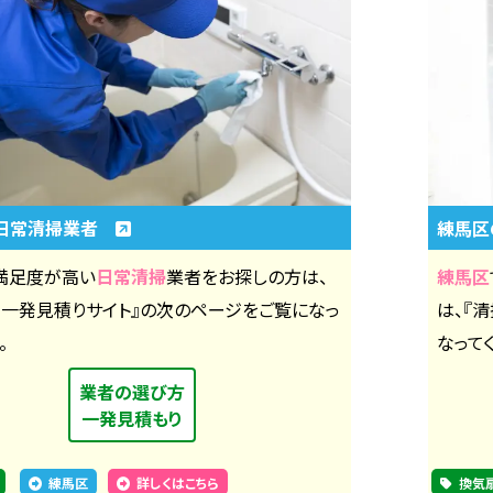
日常清掃業者
練馬
満足度が高い
日常清掃
業者をお探しの方は、
練馬区
社一発見積りサイト』の次のページをご覧になっ
は、『
。
なって
業者の選び方
一発見積もり
練馬区
詳しくはこちら
換気