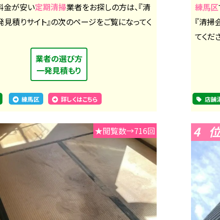
料金が安い
定期清掃
業者をお探しの方は、『清
練馬区
発見積りサイト』の次のページをご覧になってく
『清掃
てくだ
業者の選び方
一発見積もり
練馬区
詳しくはこちら
店舗
4
★閲覧数→716回