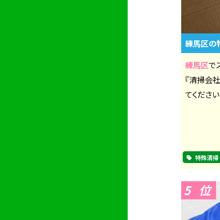
練馬区の
練馬区
で
『清掃会
てください
特殊清掃
5