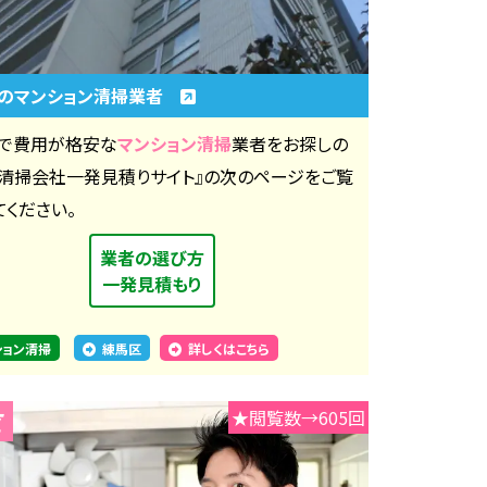
のマンション清掃業者
で費用が格安な
マンション清掃
業者をお探しの
『清掃会社一発見積りサイト』の次のページをご覧
てください。
業者の選び方
一発見積もり
ション清掃
練馬区
詳しくはこちら
★閲覧数→605回