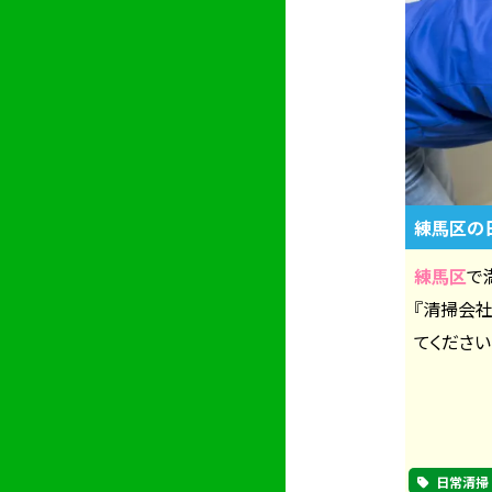
練馬区の
練馬区
で
『清掃会
てください
日常清掃