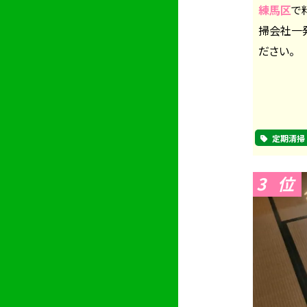
練馬区
で
掃会社一
ださい。
定期清掃
3