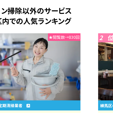
アコン掃除以外のサービス
区内での人気ランキング
2
★閲覧数→830回
定期清掃業者
練馬