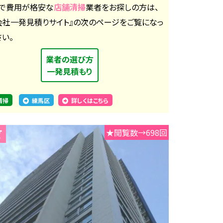
で費用が格安な
店舗清掃
業者をお探しの方は、
会社一発見積りサイト』の次のページをご覧になっ
さい。
業者の選び方
一発見積もり
清掃
練馬区
詳しくはこちら
★閲覧数→698回