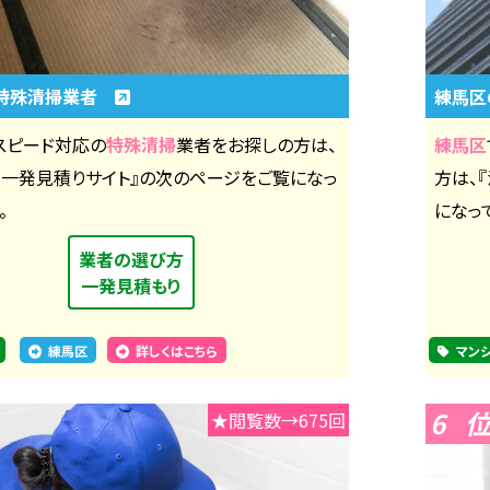
特殊清掃業者
練馬区
スピード対応の
特殊清掃
業者をお探しの方は、
練馬区
社一発見積りサイト』の次のページをご覧になっ
方は、
。
になっ
業者の選び方
一発見積もり
練馬区
詳しくはこちら
マン
6
★閲覧数→675回