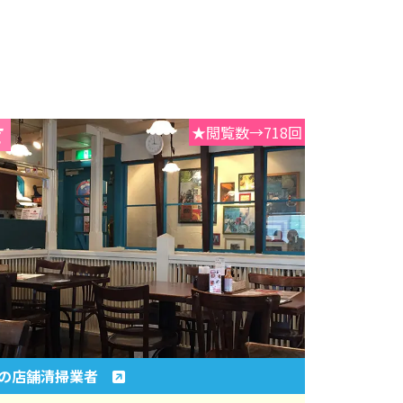
★閲覧数→718回
区の店舗清掃業者