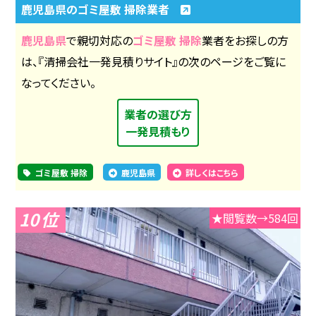
鹿児島県のゴミ屋敷 掃除業者
鹿児島県
で親切対応の
ゴミ屋敷 掃除
業者をお探しの方
は、『清掃会社一発見積りサイト』の次のページをご覧に
なってください。
業者の選び方
一発見積もり
ゴミ屋敷 掃除
鹿児島県
詳しくはこちら
10
★閲覧数→584回