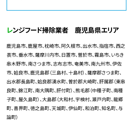
レンジフード掃除業者 鹿児島県エリア
鹿児島市、鹿屋市、枕崎市、阿久根市、出水市、指宿市、西之
表市、垂水市、薩摩川内市、日置市、曽於市、霧島市、いちき
串木野市、南さつま市、志布志市、奄美市、南九州市、伊佐
市、姶良市、鹿児島郡（三島村、十島村）、薩摩郡さつま町、
出水郡長島町、姶良郡湧水町、曽於郡大崎町、肝属郡（東串
良町、錦江町、南大隅町、肝付町）、熊毛郡（中種子町、南種
子町、屋久島町）、大島郡（大和村、宇検村、瀬戸内町、龍郷
町、喜界町、徳之島町、天城町、伊仙町、和泊町、知名町、与
論町）