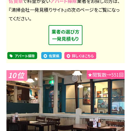
佐賀県
で料金が安い
アパート掃除
業者をお探しの方は、
『清掃会社一発見積りサイト』の次のページをご覧になっ
てください。
業者の選び方
一発見積もり
アパート掃除
佐賀県
詳しくはこちら
10
★閲覧数→551回