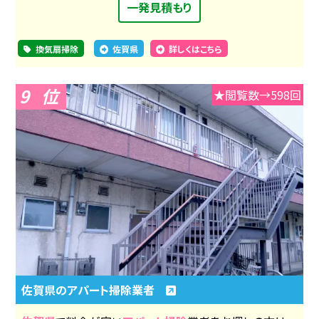
一発見積もり
換気扇掃除
佐賀県
詳しくはこちら
9
★閲覧数→598回
佐賀県のアパート掃除業者