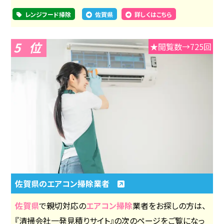
レンジフード掃除
佐賀県
詳しくはこちら
5
★閲覧数→725回
佐賀県のエアコン掃除業者
佐賀県
で親切対応の
エアコン掃除
業者をお探しの方は、
『清掃会社一発見積りサイト』の次のページをご覧になっ