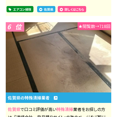
エアコン掃除
佐賀県
詳しくはこちら
6
★閲覧数→718回
佐賀県の特殊清掃業者
佐賀県
で口コミ評価が高い
特殊清掃
業者をお探しの方
は、『清掃会社一発見積りサイト』の次のページをご覧に