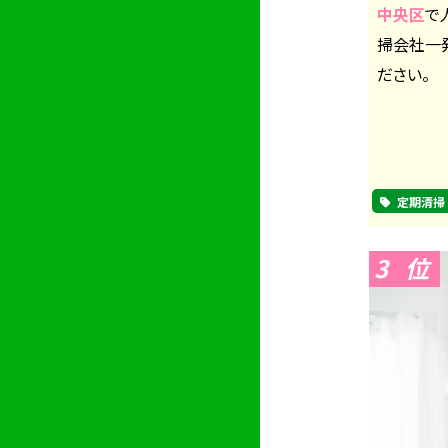
中央区
で
掃会社一
ださい。
定期清掃
3