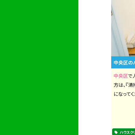
中央区の
中央区
で
方は、『
になってく
ハウスク