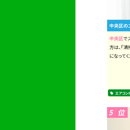
中央区の
中央区
で
方は、『
になってく
エアコン
5