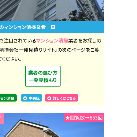
のマンション清掃業者
で注目されている
マンション清掃
業者をお探しの
『清掃会社一発見積りサイト』の次のページをご覧
てください。
業者の選び方
一発見積もり
ション清掃
中央区
詳しくはこちら
★閲覧数→653回