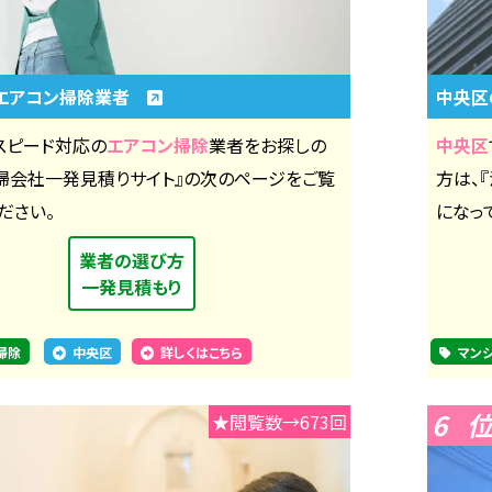
エアコン掃除業者
中央区
スピード対応の
エアコン掃除
業者をお探しの
中央区
清掃会社一発見積りサイト』の次のページをご覧
方は、
ださい。
になっ
業者の選び方
一発見積もり
掃除
中央区
詳しくはこちら
マン
6
★閲覧数→673回