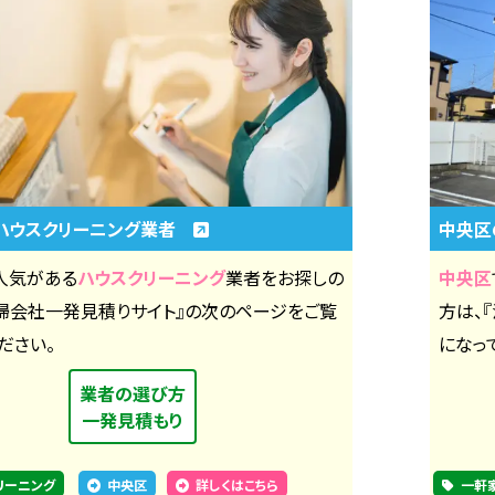
ハウスクリーニング業者
中央
人気がある
ハウスクリーニング
業者をお探しの
中央区
清掃会社一発見積りサイト』の次のページをご覧
方は、
ださい。
になっ
業者の選び方
一発見積もり
リーニング
中央区
詳しくはこちら
一軒