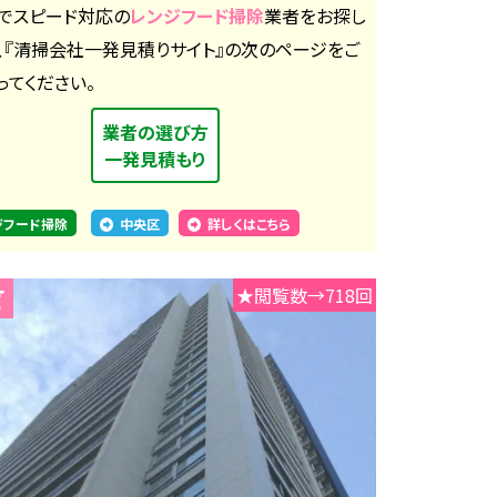
でスピード対応の
レンジフード掃除
業者をお探し
、『清掃会社一発見積りサイト』の次のページをご
ってください。
業者の選び方
一発見積もり
ジフード掃除
中央区
詳しくはこちら
★閲覧数→718回