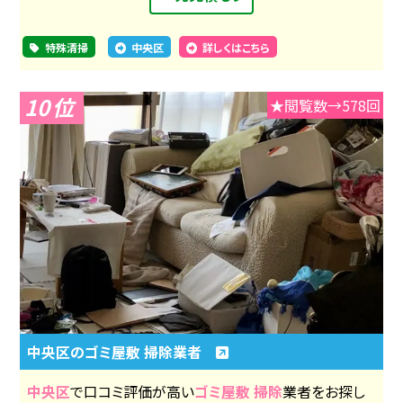
特殊清掃
中央区
詳しくはこちら
10
★閲覧数→578回
中央区のゴミ屋敷 掃除業者
中央区
で口コミ評価が高い
ゴミ屋敷 掃除
業者をお探し