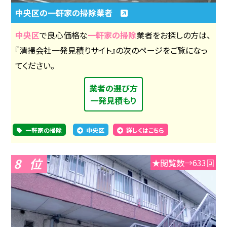
中央区の一軒家の掃除業者
中央区
で良心価格な
一軒家の掃除
業者をお探しの方は、
『清掃会社一発見積りサイト』の次のページをご覧になっ
てください。
業者の選び方
一発見積もり
一軒家の掃除
中央区
詳しくはこちら
8
★閲覧数→633回