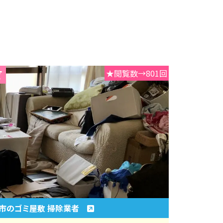
★閲覧数→801回
市のゴミ屋敷 掃除業者