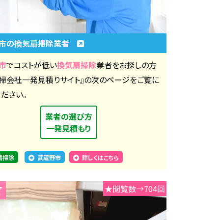
野市の換気扇掃除業者
市
でコストが低い
換気扇掃除
業者をお探しの方
清掃会社一発見積りサイト』の次のページをご覧に
ください。
業者の選び方
一発見積もり
扇掃除
武蔵野市
詳しくはこちら
★閲覧数→704回