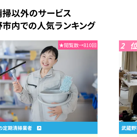
常清掃以外のサービス
野市内での人気ランキング
2
★閲覧数→810回
の定期清掃業者
武蔵野