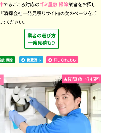
市
でまごころ対応の
ゴミ屋敷 掃除
業者をお探し
、『清掃会社一発見積りサイト』の次のページをご
ってください。
業者の選び方
一発見積もり
屋敷 掃除
武蔵野市
詳しくはこちら
★閲覧数→745回