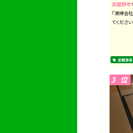
武蔵野市
『清掃会
てください
定期清掃
3