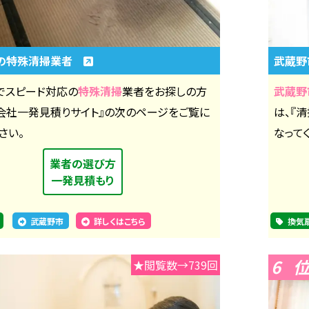
の特殊清掃業者
武蔵
でスピード対応の
特殊清掃
業者をお探しの方
武蔵野
掃会社一発見積りサイト』の次のページをご覧に
は、『
さい。
なって
業者の選び方
一発見積もり
武蔵野市
詳しくはこちら
換気
6
★閲覧数→739回