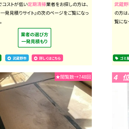
でコストが低い
定期清掃
業者をお探しの方は、
武蔵野
社一発見積りサイト』の次のページをご覧になっ
の方は
。
覧にな
業者の選び方
一発見積もり
武蔵野市
詳しくはこちら
ゴミ
4
★閲覧数→748回