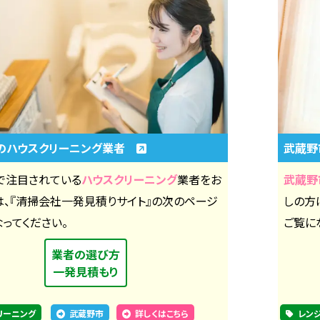
のハウスクリーニング業者
武蔵野
で注目されている
ハウスクリーニング
業者をお
武蔵野
は、『清掃会社一発見積りサイト』の次のページ
しの方
ってください。
ご覧に
業者の選び方
一発見積もり
リーニング
武蔵野市
詳しくはこちら
レン