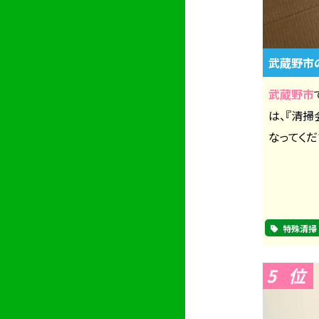
武蔵野市
武蔵野市
は、『清
なってくだ
特殊清掃
5