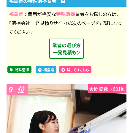
福島県の特殊清掃業者
福島県
で費用が格安な
特殊清掃
業者をお探しの方は、
『清掃会社一発見積りサイト』の次のページをご覧になっ
てください。
業者の選び方
一発見積もり
特殊清掃
福島県
詳しくはこちら
9
★閲覧数→601回