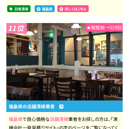
日常清掃
福島県
詳しくはこちら
11
★閲覧数→539回
福島県の店舗清掃業者
福島県
で良心価格な
店舗清掃
業者をお探しの方は、『清
掃会社一発見積りサイト』の次のページをご覧になってく