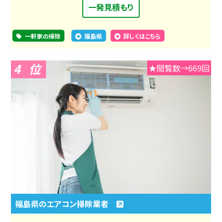
一発見積もり
一軒家の掃除
福島県
詳しくはこちら
4
★閲覧数→669回
福島県のエアコン掃除業者