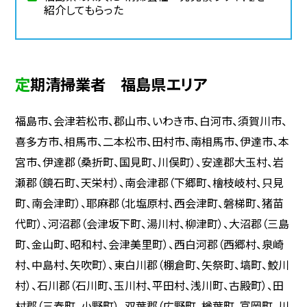
紹介してもらった
定期清掃業者 福島県エリア
福島市、会津若松市、郡山市、いわき市、白河市、須賀川市、
喜多方市、相馬市、二本松市、田村市、南相馬市、伊達市、本
宮市、伊達郡（桑折町、国見町、川俣町）、安達郡大玉村、岩
瀬郡（鏡石町、天栄村）、南会津郡（下郷町、檜枝岐村、只見
町、南会津町）、耶麻郡（北塩原村、西会津町、磐梯町、猪苗
代町）、河沼郡（会津坂下町、湯川村、柳津町）、大沼郡（三島
町、金山町、昭和村、会津美里町）、西白河郡（西郷村、泉崎
村、中島村、矢吹町）、東白川郡（棚倉町、矢祭町、塙町、鮫川
村）、石川郡（石川町、玉川村、平田村、浅川町、古殿町）、田
村郡（三春町、小野町）、双葉郡（広野町、楢葉町、富岡町、川