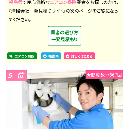
福島県
で良心価格な
エアコン掃除
業者をお探しの方は、
『清掃会社一発見積りサイト』の次のページをご覧になっ
てください。
業者の選び方
一発見積もり
エアコン掃除
福島県
詳しくはこちら
5
★閲覧数→667回