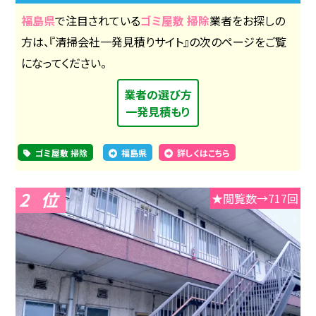
福島県
で注目されている
ゴミ屋敷 掃除
業者をお探しの
方は、『清掃会社一発見積りサイト』の次のページをご覧
になってください。
業者の選び方
一発見積もり
ゴミ屋敷 掃除
福島県
詳しくはこちら
2
★閲覧数→717回