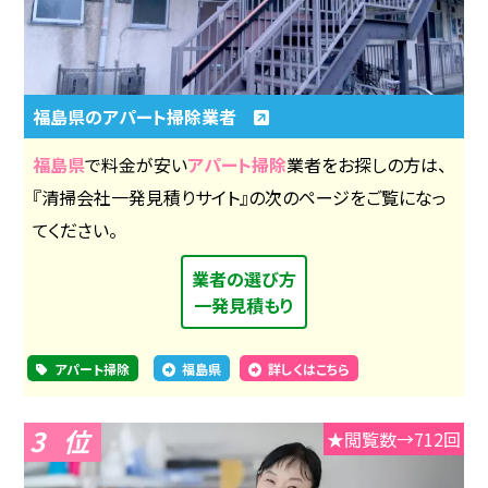
福島県のアパート掃除業者
福島県
で料金が安い
アパート掃除
業者をお探しの方は、
『清掃会社一発見積りサイト』の次のページをご覧になっ
てください。
業者の選び方
一発見積もり
アパート掃除
福島県
詳しくはこちら
3
★閲覧数→712回