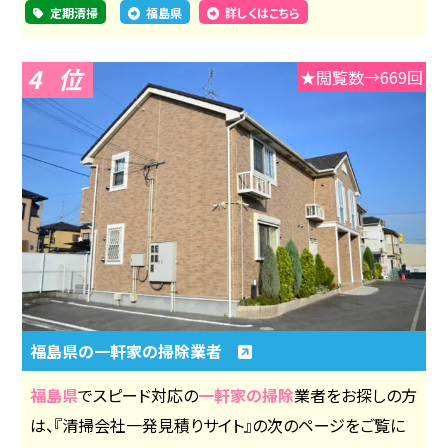
定期清掃
福島県
詳しくはこちら
4
★閲覧数→669回
福島県の一軒家の掃除業者
福島県
でスピード対応の
一軒家の掃除
業者をお探しの方
は、『清掃会社一発見積りサイト』の次のページをご覧に