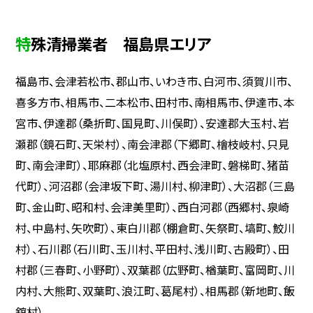
特殊清掃業者 福島県エリア
福島市、会津若松市、郡山市、いわき市、白河市、須賀川市、
喜多方市、相馬市、二本松市、田村市、南相馬市、伊達市、本
宮市、伊達郡（桑折町、国見町、川俣町）、安達郡大玉村、岩
瀬郡（鏡石町、天栄村）、南会津郡（下郷町、檜枝岐村、只見
町、南会津町）、耶麻郡（北塩原村、西会津町、磐梯町、猪苗
代町）、河沼郡（会津坂下町、湯川村、柳津町）、大沼郡（三島
町、金山町、昭和村、会津美里町）、西白河郡（西郷村、泉崎
村、中島村、矢吹町）、東白川郡（棚倉町、矢祭町、塙町、鮫川
村）、石川郡（石川町、玉川村、平田村、浅川町、古殿町）、田
村郡（三春町、小野町）、双葉郡（広野町、楢葉町、富岡町、川
内村、大熊町、双葉町、浪江町、葛尾村）、相馬郡（新地町、飯
舘村）