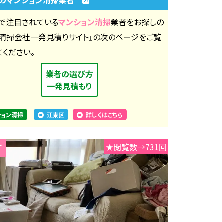
で注目されている
マンション清掃
業者をお探しの
『清掃会社一発見積りサイト』の次のページをご覧
てください。
業者の選び方
一発見積もり
ション清掃
江東区
詳しくはこちら
★閲覧数→731回