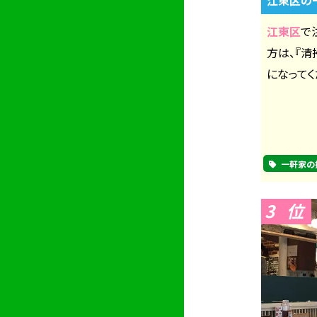
江東区
で
方は、『
になってく
一軒家の
3