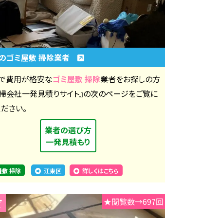
のゴミ屋敷 掃除業者
で費用が格安な
ゴミ屋敷 掃除
業者をお探しの方
清掃会社一発見積りサイト』の次のページをご覧に
ください。
業者の選び方
一発見積もり
屋敷 掃除
江東区
詳しくはこちら
★閲覧数→697回