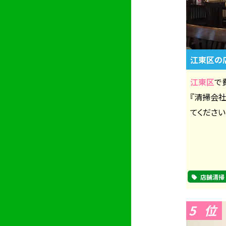
江東区の
江東区
で
『清掃会
てください
店舗清掃
5