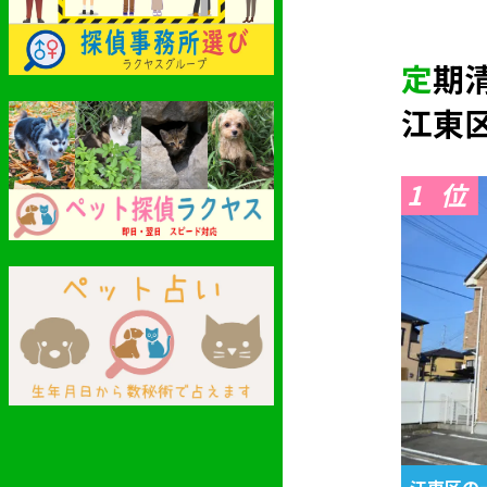
定
江東
1
江東区の