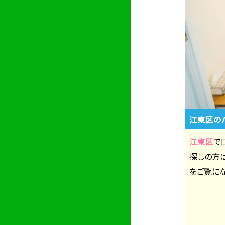
江東区の
江東区
で
探しの方
をご覧にな