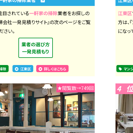
注目されている
一軒家の掃除
業者をお探しの
江東区
清掃会社一発見積りサイト』の次のページをご覧
方は、
ださい。
になっ
業者の選び方
一発見積もり
掃除
江東区
詳しくはこちら
マン
4
★閲覧数→749回