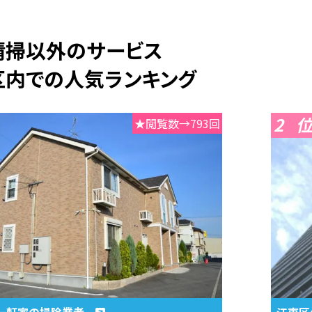
期清掃以外のサービス
区内での人気ランキング
2
★閲覧数→793回
一軒家の掃除業者
江東区