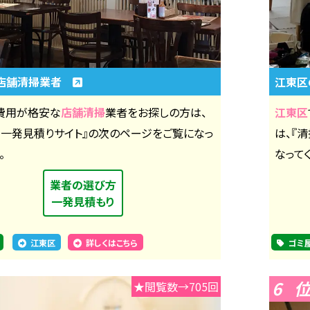
店舗清掃業者
江東区
費用が格安な
店舗清掃
業者をお探しの方は、
江東区
社一発見積りサイト』の次のページをご覧になっ
は、『
。
なって
業者の選び方
一発見積もり
江東区
詳しくはこちら
ゴミ
6
★閲覧数→705回