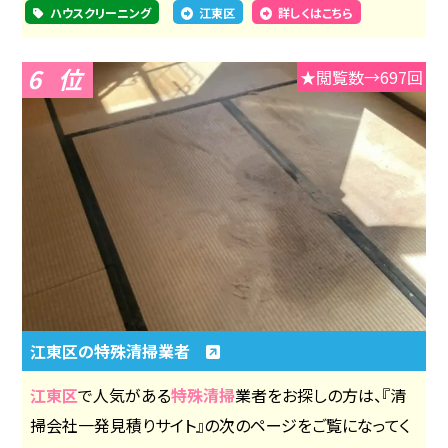
ハウスクリーニング
江東区
詳しくはこちら
6
★閲覧数→697回
江東区の特殊清掃業者
江東区
で人気がある
特殊清掃
業者をお探しの方は、『清
掃会社一発見積りサイト』の次のページをご覧になってく