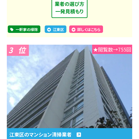
業者の選び方
一発見積もり
一軒家の掃除
江東区
詳しくはこちら
3
★閲覧数→755回
江東区のマンション清掃業者