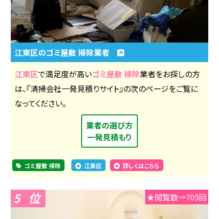
江東区のゴミ屋敷 掃除業者
江東区
で満足度が高い
ゴミ屋敷 掃除
業者をお探しの方
は、『清掃会社一発見積りサイト』の次のページをご覧に
なってください。
業者の選び方
一発見積もり
ゴミ屋敷 掃除
江東区
詳しくはこちら
5
★閲覧数→705回