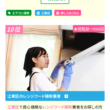
エアコン掃除
江東区
詳しくはこちら
10
★閲覧数→606回
江東区のレンジフード掃除業者
江東区
で良心価格な
レンジフード掃除
業者をお探しの方