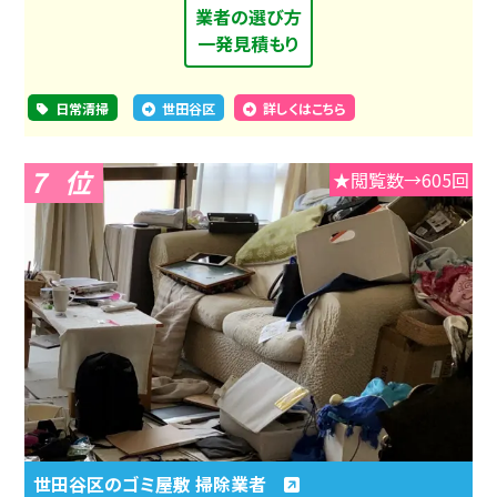
業者の選び方
一発見積もり
日常清掃
世田谷区
詳しくはこちら
7
★閲覧数→605回
世田谷区のゴミ屋敷 掃除業者