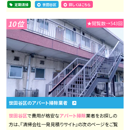
定期清掃
世田谷区
詳しくはこちら
10
★閲覧数→543回
世田谷区のアパート掃除業者
世田谷区
で費用が格安な
アパート掃除
業者をお探しの
方は、『清掃会社一発見積りサイト』の次のページをご覧